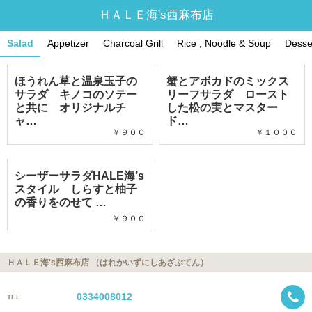
ＨＡＬＥ海's西麻布店
Salad
Appetizer
Charcoal Grill
Rice , Noodle & Soup
Desse
ほうれん草と温泉玉子の
蟹とアボカドのミックス
サラダ キノコのソテー
リーフサラダ ロースト
と共に オリジナルチ
した松の実とマスター
ャ…
ド…
￥９００
￥１０００
シーザーサラダHALE海’s
スタイル しらすと柚子
の香りをのせて …
￥９００
ＨＡＬＥ海's西麻布店 （はれかいずにしあざぶてん）
0334008012
TEL