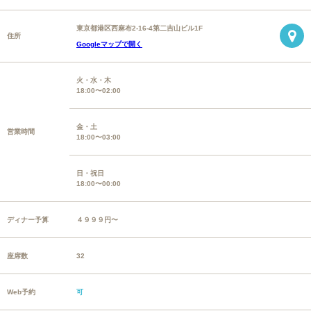
東京都港区西麻布2-16-4第二吉山ビル1F
住所
Googleマップで開く
火・水・木
18:00〜02:00
金・土
営業時間
18:00〜03:00
日・祝日
18:00〜00:00
ディナー予算
４９９９円〜
座席数
32
Web予約
可