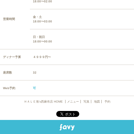
18:00〜02:00
金・土
営業時間
18:00〜03:00
日・祝日
18:00〜00:00
ディナー予算
４９９９円〜
座席数
32
Web予約
可
ＨＡＬＥ海's西麻布店 HOME
メニュー
写真
地図
予約