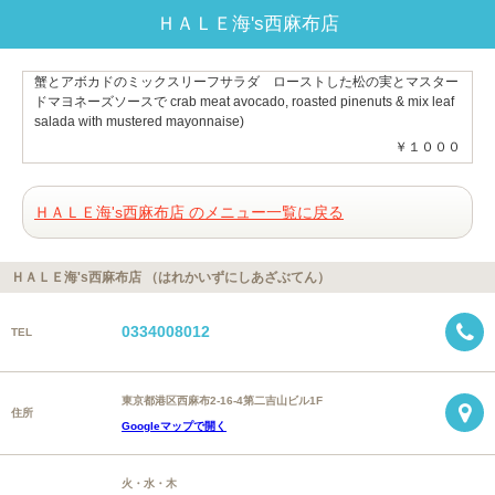
ＨＡＬＥ海's西麻布店
蟹とアボカドのミックスリーフサラダ ローストした松の実とマスター
ドマヨネーズソースで crab meat avocado, roasted pinenuts & mix leaf
salada with mustered mayonnaise)
￥１０００
ＨＡＬＥ海's西麻布店 のメニュー一覧に戻る
ＨＡＬＥ海's西麻布店 （はれかいずにしあざぶてん）
0334008012
TEL
東京都港区西麻布2-16-4第二吉山ビル1F
住所
Googleマップで開く
火・水・木