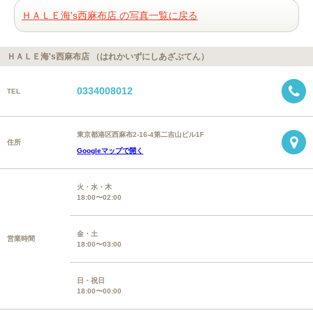
ＨＡＬＥ海's西麻布店 の写真一覧に戻る
ＨＡＬＥ海's西麻布店 （はれかいずにしあざぶてん）
0334008012
TEL
東京都港区西麻布2-16-4第二吉山ビル1F
住所
Googleマップで開く
火・水・木
18:00〜02:00
金・土
営業時間
18:00〜03:00
日・祝日
18:00〜00:00