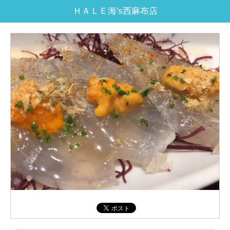
ＨＡＬＥ海's西麻布店