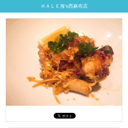
ＨＡＬＥ海's西麻布店