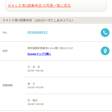
ＨＡＬＥ海's西麻布店 の写真一覧に戻る
ＨＡＬＥ海's西麻布店 （はれかいずにしあざぶてん）
0334008012
TEL
東京都港区西麻布2-16-4第二吉山ビル1F
住所
Googleマップで開く
火・水・木
18:00〜02:00
金・土
営業時間
18:00〜03:00
日・祝日
18:00〜00:00