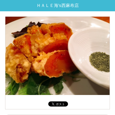
ＨＡＬＥ海's西麻布店