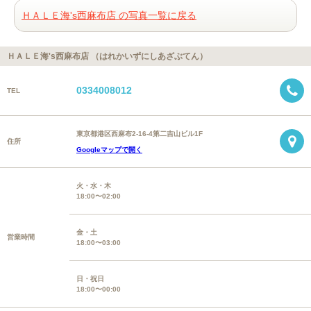
ＨＡＬＥ海's西麻布店 の写真一覧に戻る
ＨＡＬＥ海's西麻布店 （はれかいずにしあざぶてん）
0334008012
TEL
東京都港区西麻布2-16-4第二吉山ビル1F
住所
Googleマップで開く
火・水・木
18:00〜02:00
金・土
営業時間
18:00〜03:00
日・祝日
18:00〜00:00