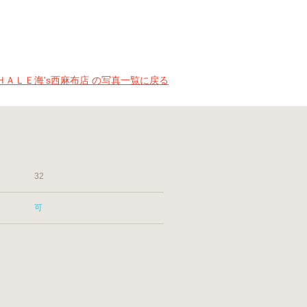
ＨＡＬＥ海's西麻布店 の写真一覧に戻る
32
可