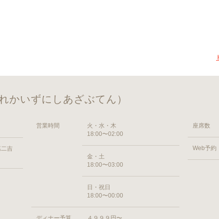
（はれかいずにしあざぶてん）
営業時間
火・水・木
座席数
18:00〜02:00
Web予約
第二吉
金・土
18:00〜03:00
日・祝日
18:00〜00:00
ディナー予算
４９９９円〜