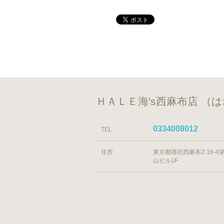
ＨＡＬＥ海's西麻布店 
0334008012
TEL
住所
東京都港区西麻布2-16-4
山ビル1F